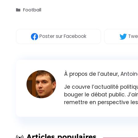
Catégories
Football
Poster
sur Facebook
Twe
À propos de l’auteur,
Antoin
Je couvre l’actualité politiq
bouger le débat public. J’ai
remettre en perspective les 
Articles populaires