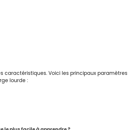
s caractéristiques. Voici les principaux paramètres
rge lourde :
 le plus facile à apprendre ?