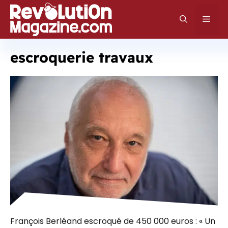
Aller
au
Men
contenu
escroquerie travaux
François Berléand escroqué de 450 000 euros : « Un