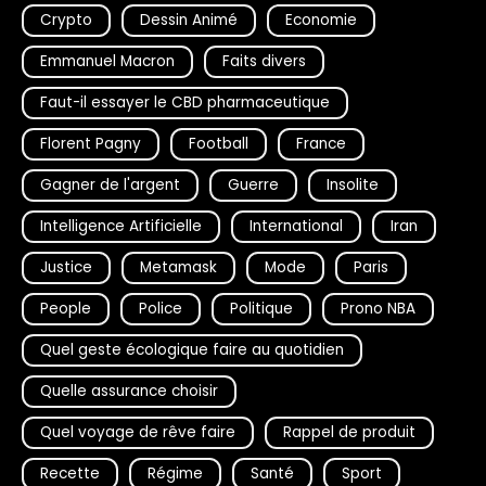
Crypto
Dessin Animé
Economie
Emmanuel Macron
Faits divers
Faut-il essayer le CBD pharmaceutique
Florent Pagny
Football
France
Gagner de l'argent
Guerre
Insolite
Intelligence Artificielle
International
Iran
Justice
Metamask
Mode
Paris
People
Police
Politique
Prono NBA
Quel geste écologique faire au quotidien
Quelle assurance choisir
Quel voyage de rêve faire
Rappel de produit
Recette
Régime
Santé
Sport