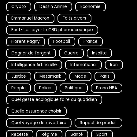
Crypto
Dessin Animé
Economie
Emmanuel Macron
Faits divers
Faut-il essayer le CBD pharmaceutique
Florent Pagny
Football
France
Gagner de l'argent
Guerre
Insolite
Intelligence Artificielle
International
Iran
Justice
Metamask
Mode
Paris
People
Police
Politique
Prono NBA
Quel geste écologique faire au quotidien
Quelle assurance choisir
Quel voyage de rêve faire
Rappel de produit
Recette
Régime
Santé
Sport