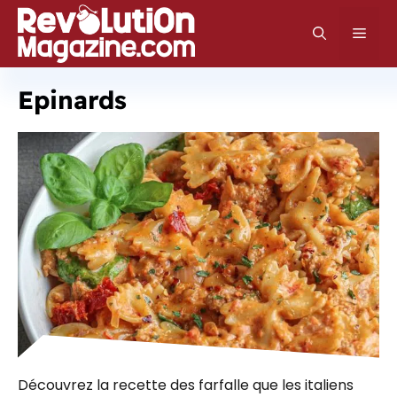
Aller
au
Men
contenu
Epinards
Découvrez la recette des farfalle que les italiens