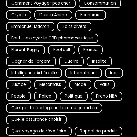
Comment voyager pas cher
Consommation
Crypto
Dessin Animé
Economie
Emmanuel Macron
Faits divers
Faut-il essayer le CBD pharmaceutique
Florent Pagny
Football
France
Gagner de l'argent
Guerre
Insolite
Intelligence Artificielle
International
Iran
Justice
Metamask
Mode
Paris
People
Police
Politique
Prono NBA
Quel geste écologique faire au quotidien
Quelle assurance choisir
Quel voyage de rêve faire
Rappel de produit