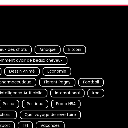
eux des chats
Arnaque
Bitcoin
mment avoir de beaux cheveux
Dessin Animé
Economie
D pharmaceutique
Florent Pagny
Football
Intelligence Artificielle
International
Iran
Police
Politique
Prono NBA
choisir
Quel voyage de rêve faire
Sport
TF1
Vacances