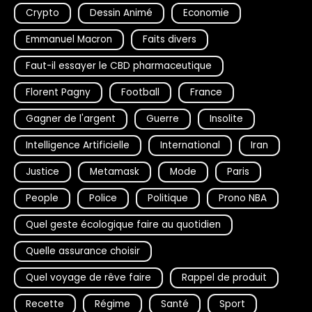
Crypto
Dessin Animé
Economie
Emmanuel Macron
Faits divers
Faut-il essayer le CBD pharmaceutique
Florent Pagny
Football
France
Gagner de l'argent
Guerre
Insolite
Intelligence Artificielle
International
Iran
Justice
Metamask
Mode
Paris
People
Police
Politique
Prono NBA
Quel geste écologique faire au quotidien
Quelle assurance choisir
Quel voyage de rêve faire
Rappel de produit
Recette
Régime
Santé
Sport