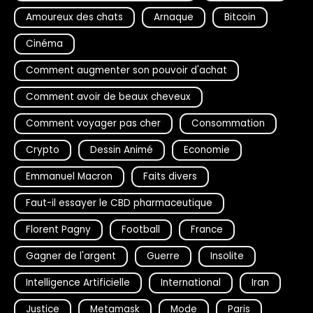
Amoureux des chats
Arnaque
Bitcoin
Cinéma
Comment augmenter son pouvoir d'achat
Comment avoir de beaux cheveux
Comment voyager pas cher
Consommation
Crypto
Dessin Animé
Economie
Emmanuel Macron
Faits divers
Faut-il essayer le CBD pharmaceutique
Florent Pagny
Football
France
Gagner de l'argent
Guerre
Insolite
Intelligence Artificielle
International
Iran
Justice
Metamask
Mode
Paris