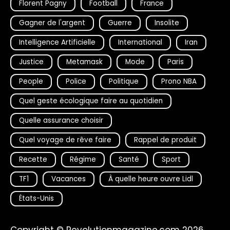
Florent Pagny
Football
France
Gagner de l'argent
Guerre
Insolite
Intelligence Artificielle
International
Iran
Justice
Metamask
Mode
Paris
People
Police
Politique
Prono NBA
Quel geste écologique faire au quotidien
Quelle assurance choisir
Quel voyage de rêve faire
Rappel de produit
Recette
Régime
Santé
Sport
TF1
Vacances
À quelle heure ouvre Lidl
États-Unis
Copyright © Revolutionmagazine.com 2026