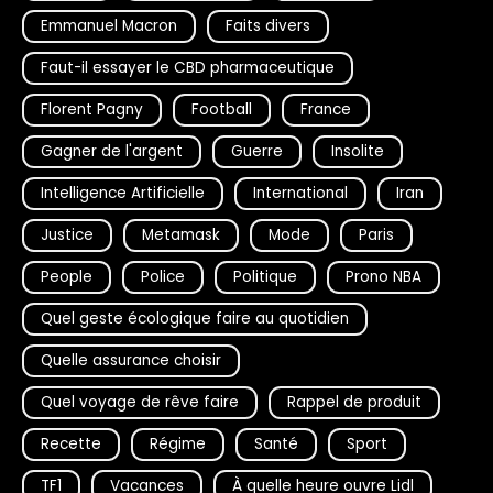
Emmanuel Macron
Faits divers
Faut-il essayer le CBD pharmaceutique
Florent Pagny
Football
France
Gagner de l'argent
Guerre
Insolite
Intelligence Artificielle
International
Iran
Justice
Metamask
Mode
Paris
People
Police
Politique
Prono NBA
Quel geste écologique faire au quotidien
Quelle assurance choisir
Quel voyage de rêve faire
Rappel de produit
Recette
Régime
Santé
Sport
TF1
Vacances
À quelle heure ouvre Lidl