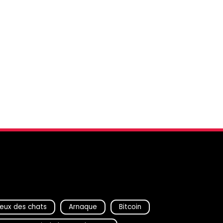
eux des chats
Arnaque
Bitcoin