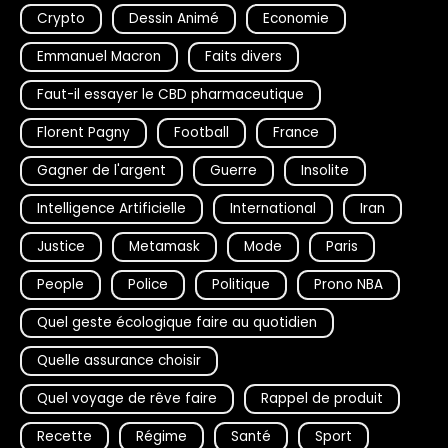
Crypto
Dessin Animé
Economie
Emmanuel Macron
Faits divers
Faut-il essayer le CBD pharmaceutique
Florent Pagny
Football
France
Gagner de l'argent
Guerre
Insolite
Intelligence Artificielle
International
Iran
Justice
Metamask
Mode
Paris
People
Police
Politique
Prono NBA
Quel geste écologique faire au quotidien
Quelle assurance choisir
Quel voyage de rêve faire
Rappel de produit
Recette
Régime
Santé
Sport