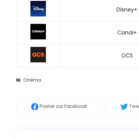
Disney+
Canal+
OCS
Catégories
Cinéma
Poster
sur Facebook
Twe