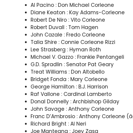
Al Pacino : Don Michael Corleone
Diane Keaton : Kay Adams-Corleone
Robert De Niro : Vito Corleone
Robert Duvall : Tom Hagen
John Cazale : Fredo Corleone
Talia Shire : Connie Corleone Rizzi
Lee Strasberg : Hyman Roth
Michael V. Gazzo : Frankie Pentangeli
G.D. Spradlin : Senator Pat Geary
Treat Williams : Don Altobello
Bridget Fonda : Mary Corleone
George Hamilton : B.J. Harrison
Raf Vallone : Cardinal Lamberto
Donal Donnelly : Archbishop Gilday
John Savage : Anthony Corleone
Franc D’Ambrosio : Anthony Corleone (
Richard Bright : Al Neri
Joe Mantegna : Joey Zasa