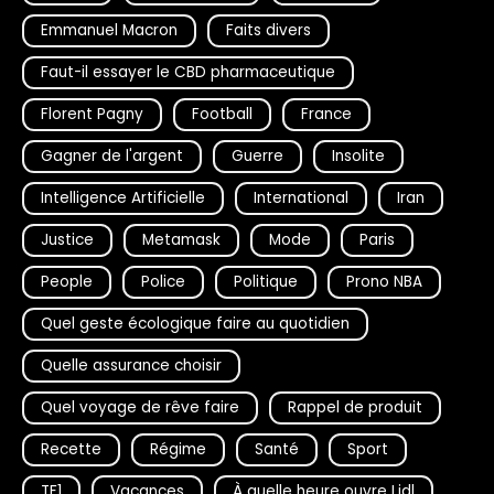
Emmanuel Macron
Faits divers
Faut-il essayer le CBD pharmaceutique
Florent Pagny
Football
France
Gagner de l'argent
Guerre
Insolite
Intelligence Artificielle
International
Iran
Justice
Metamask
Mode
Paris
People
Police
Politique
Prono NBA
Quel geste écologique faire au quotidien
Quelle assurance choisir
Quel voyage de rêve faire
Rappel de produit
Recette
Régime
Santé
Sport
TF1
Vacances
À quelle heure ouvre Lidl