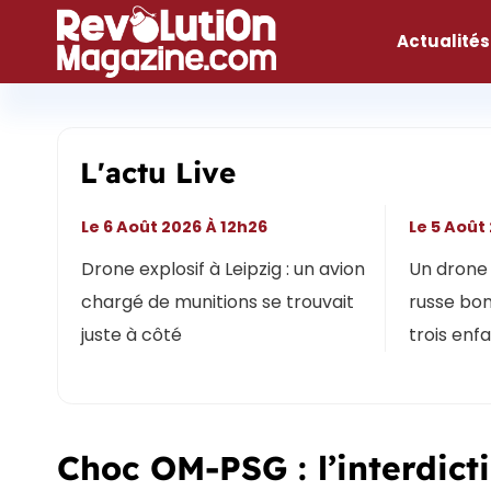
Aller
au
Actualités
contenu
L'actu Live
Le 6 Août 2026 À 12h26
Le 5 Août
Drone explosif à Leipzig : un avion
Un drone 
chargé de munitions se trouvait
russe bon
juste à côté
trois enf
Choc OM-PSG : l’interdic