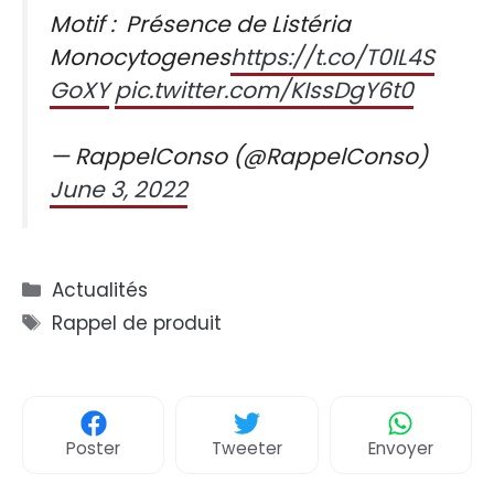
Motif : Présence de Listéria
Monocytogenes
https://t.co/T0IL4S
GoXY
pic.twitter.com/KIssDgY6t0
— RappelConso (@RappelConso)
June 3, 2022
Catégories
Actualités
Étiquettes
Rappel de produit
Poster
Tweeter
Envoyer