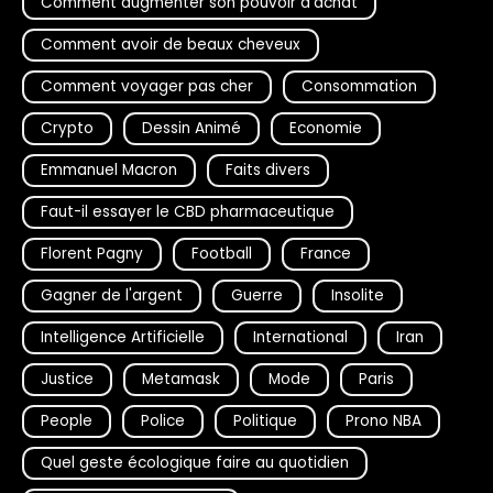
Comment augmenter son pouvoir d'achat
Comment avoir de beaux cheveux
Comment voyager pas cher
Consommation
Crypto
Dessin Animé
Economie
Emmanuel Macron
Faits divers
Faut-il essayer le CBD pharmaceutique
Florent Pagny
Football
France
Gagner de l'argent
Guerre
Insolite
Intelligence Artificielle
International
Iran
Justice
Metamask
Mode
Paris
People
Police
Politique
Prono NBA
Quel geste écologique faire au quotidien