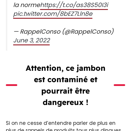
la norme
https://t.co/as38S50I3i
pic.twitter.com/8bEZ7Lln8e
— RappelConso (@RappelConso)
June 3, 2022
Attention, ce jambon
est contaminé et
pourrait être
dangereux !
Si on ne cesse d’entendre parler de plus en
plus de rappels de produits tous plus dingues