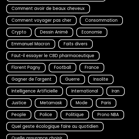
Comment avoir de beaux cheveux
Comment voyager pas cher
Consommation
Crypto
Dessin Animé
Economie
Emmanuel Macron
Faits divers
Faut-il essayer le CBD pharmaceutique
Florent Pagny
Football
France
Gagner de l'argent
Guerre
Insolite
Intelligence Artificielle
International
Iran
Justice
Metamask
Mode
Paris
People
Police
Politique
Prono NBA
Quel geste écologique faire au quotidien
Quelle assurance choisir