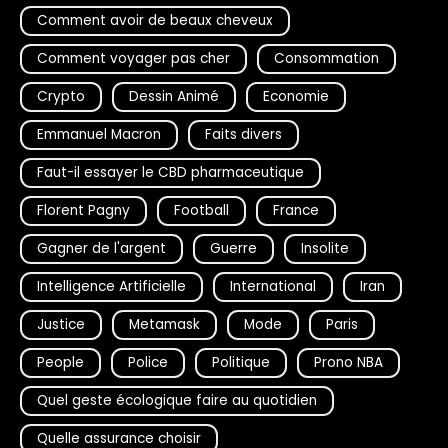
Comment avoir de beaux cheveux
Comment voyager pas cher
Consommation
Crypto
Dessin Animé
Economie
Emmanuel Macron
Faits divers
Faut-il essayer le CBD pharmaceutique
Florent Pagny
Football
France
Gagner de l'argent
Guerre
Insolite
Intelligence Artificielle
International
Iran
Justice
Metamask
Mode
Paris
People
Police
Politique
Prono NBA
Quel geste écologique faire au quotidien
Quelle assurance choisir