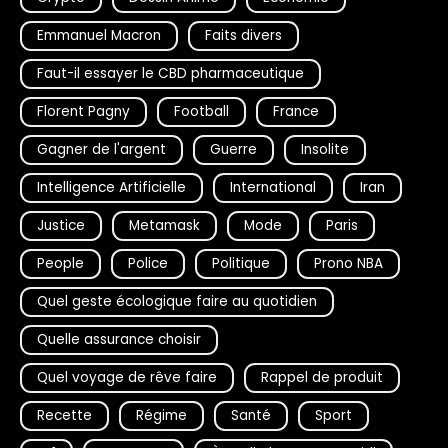
Emmanuel Macron
Faits divers
Faut-il essayer le CBD pharmaceutique
Florent Pagny
Football
France
Gagner de l'argent
Guerre
Insolite
Intelligence Artificielle
International
Iran
Justice
Metamask
Mode
Paris
People
Police
Politique
Prono NBA
Quel geste écologique faire au quotidien
Quelle assurance choisir
Quel voyage de rêve faire
Rappel de produit
Recette
Régime
Santé
Sport