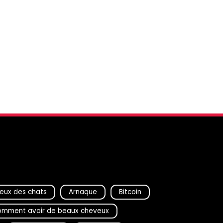
eux des chats
Arnaque
Bitcoin
mment avoir de beaux cheveux