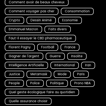
Comment avoir de beaux cheveux
Comment voyager pas cher
Consommation
Crypto
Dessin Animé
Economie
Emmanuel Macron
Faits divers
Faut-il essayer le CBD pharmaceutique
Florent Pagny
Football
France
Gagner de l'argent
Guerre
Insolite
Intelligence Artificielle
International
Iran
Justice
Metamask
Mode
Paris
People
Police
Politique
Prono NBA
Quel geste écologique faire au quotidien
Quelle assurance choisir