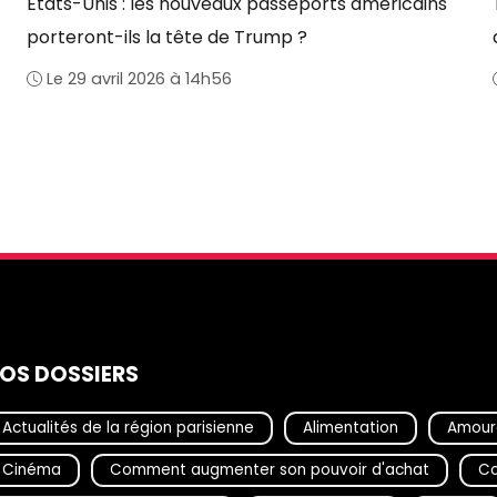
États-Unis : les nouveaux passeports américains
porteront-ils la tête de Trump ?
Le 29 avril 2026 à 14h56
OS DOSSIERS
Actualités de la région parisienne
Alimentation
Amour
Cinéma
Comment augmenter son pouvoir d'achat
Co