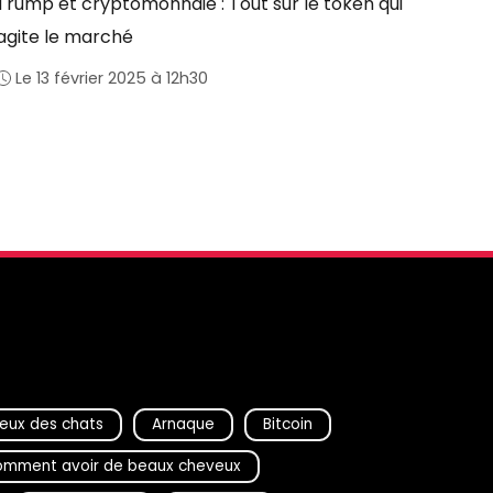
Trump et cryptomonnaie : Tout sur le token qui
agite le marché
Le 13 février 2025 à 12h30
eux des chats
Arnaque
Bitcoin
mment avoir de beaux cheveux