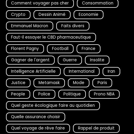
Comment voyager pas cher
Consommation
Crypto
Dessin Animé
Economie
Emmanuel Macron
Faits divers
Faut-il essayer le CBD pharmaceutique
Florent Pagny
Football
France
Gagner de l'argent
Guerre
Insolite
Intelligence Artificielle
International
Iran
Justice
Metamask
Mode
Paris
People
Police
Politique
Prono NBA
Quel geste écologique faire au quotidien
Quelle assurance choisir
Quel voyage de rêve faire
Rappel de produit