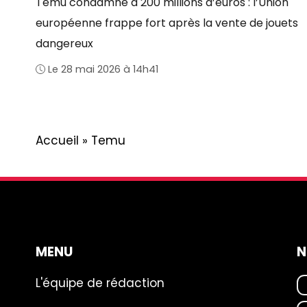
Temu condamné à 200 millions d’euros : l’Union
européenne frappe fort après la vente de jouets
dangereux
Le 28 mai 2026 à 14h41
Accueil
»
Temu
MENU
N
L'équipe de rédaction