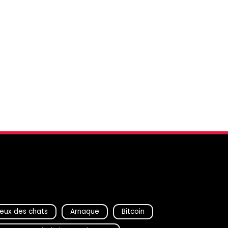
eux des chats
Arnaque
Bitcoin