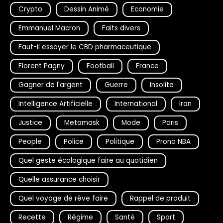
Crypto
Dessin Animé
Economie
Emmanuel Macron
Faits divers
Faut-il essayer le CBD pharmaceutique
Florent Pagny
Football
France
Gagner de l'argent
Guerre
Insolite
Intelligence Artificielle
International
Iran
Justice
Metamask
Mode
Paris
People
Police
Politique
Prono NBA
Quel geste écologique faire au quotidien
Quelle assurance choisir
Quel voyage de rêve faire
Rappel de produit
Recette
Régime
Santé
Sport