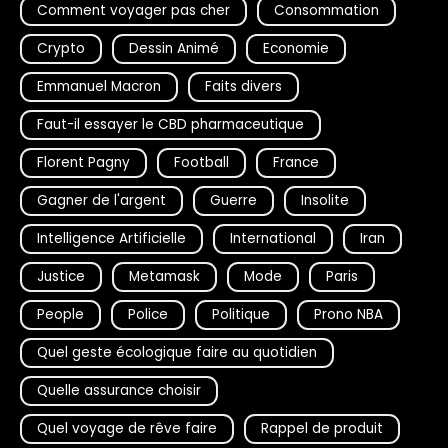
Comment voyager pas cher
Consommation
Crypto
Dessin Animé
Economie
Emmanuel Macron
Faits divers
Faut-il essayer le CBD pharmaceutique
Florent Pagny
Football
France
Gagner de l'argent
Guerre
Insolite
Intelligence Artificielle
International
Iran
Justice
Metamask
Mode
Paris
People
Police
Politique
Prono NBA
Quel geste écologique faire au quotidien
Quelle assurance choisir
Quel voyage de rêve faire
Rappel de produit