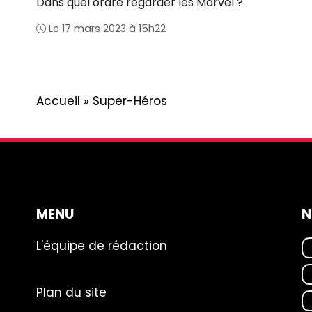
Dans quel ordre regarder les Marvel ?
Le 17 mars 2023 à 15h22
Accueil
»
Super-Héros
MENU
N
L'équipe de rédaction
Plan du site