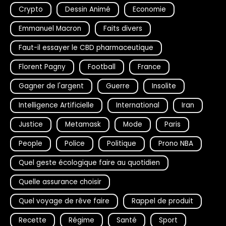
Crypto
Dessin Animé
Economie
Emmanuel Macron
Faits divers
Faut-il essayer le CBD pharmaceutique
Florent Pagny
Football
France
Gagner de l'argent
Guerre
Insolite
Intelligence Artificielle
International
Iran
Justice
Metamask
Mode
Paris
People
Police
Politique
Prono NBA
Quel geste écologique faire au quotidien
Quelle assurance choisir
Quel voyage de rêve faire
Rappel de produit
Recette
Régime
Santé
Sport