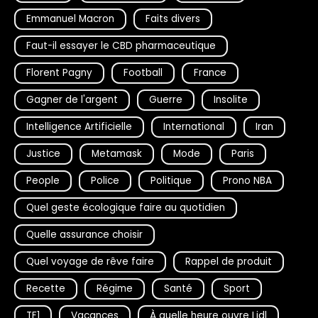
Emmanuel Macron
Faits divers
Faut-il essayer le CBD pharmaceutique
Florent Pagny
Football
France
Gagner de l'argent
Guerre
Insolite
Intelligence Artificielle
International
Iran
Justice
Metamask
Mode
Paris
People
Police
Politique
Prono NBA
Quel geste écologique faire au quotidien
Quelle assurance choisir
Quel voyage de rêve faire
Rappel de produit
Recette
Régime
Santé
Sport
TF1
Vacances
À quelle heure ouvre Lidl