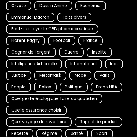
Crypto
Dessin Animé
Economie
Emmanuel Macron
Faits divers
Faut-il essayer le CBD pharmaceutique
Florent Pagny
Football
France
Gagner de l'argent
Guerre
Insolite
Intelligence Artificielle
International
Iran
Justice
Metamask
Mode
Paris
People
Police
Politique
Prono NBA
Quel geste écologique faire au quotidien
Quelle assurance choisir
Quel voyage de rêve faire
Rappel de produit
Recette
Régime
Santé
Sport