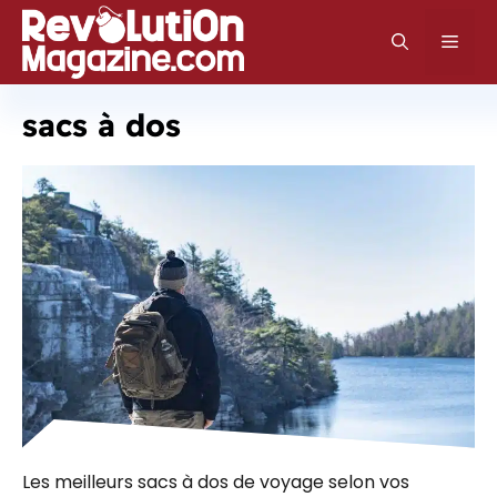
Aller
au
Men
contenu
sacs à dos
Les meilleurs sacs à dos de voyage selon vos