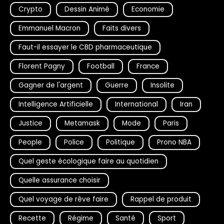
Crypto
Dessin Animé
Economie
Emmanuel Macron
Faits divers
Faut-il essayer le CBD pharmaceutique
Florent Pagny
Football
France
Gagner de l'argent
Guerre
Insolite
Intelligence Artificielle
International
Iran
Justice
Metamask
Mode
Paris
People
Police
Politique
Prono NBA
Quel geste écologique faire au quotidien
Quelle assurance choisir
Quel voyage de rêve faire
Rappel de produit
Recette
Régime
Santé
Sport