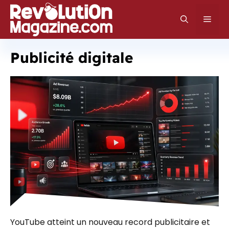
Aller
au
Men
contenu
Publicité digitale
YouTube atteint un nouveau record publicitaire et