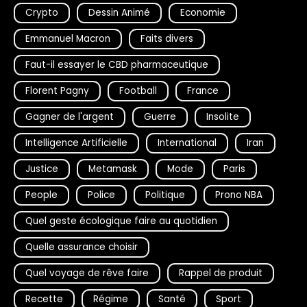
Crypto
Dessin Animé
Economie
Emmanuel Macron
Faits divers
Faut-il essayer le CBD pharmaceutique
Florent Pagny
Football
France
Gagner de l'argent
Guerre
Insolite
Intelligence Artificielle
International
Iran
Justice
Metamask
Mode
Paris
People
Police
Politique
Prono NBA
Quel geste écologique faire au quotidien
Quelle assurance choisir
Quel voyage de rêve faire
Rappel de produit
Recette
Régime
Santé
Sport