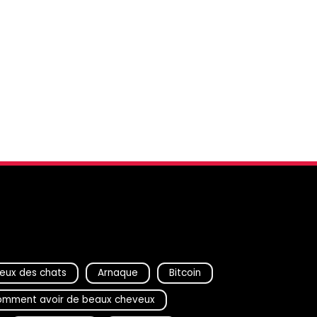
eux des chats
Arnaque
Bitcoin
mment avoir de beaux cheveux