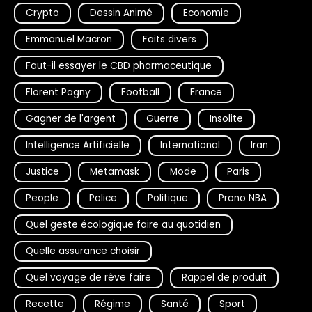
Crypto
Dessin Animé
Economie
Emmanuel Macron
Faits divers
Faut-il essayer le CBD pharmaceutique
Florent Pagny
Football
France
Gagner de l'argent
Guerre
Insolite
Intelligence Artificielle
International
Iran
Justice
Metamask
Mode
Paris
People
Police
Politique
Prono NBA
Quel geste écologique faire au quotidien
Quelle assurance choisir
Quel voyage de rêve faire
Rappel de produit
Recette
Régime
Santé
Sport