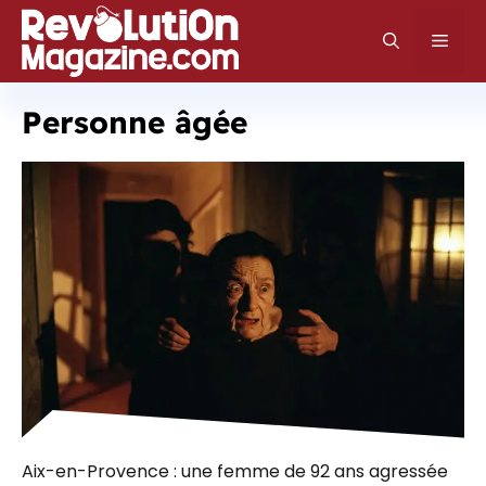
Aller
au
Men
contenu
Personne âgée
Aix-en-Provence : une femme de 92 ans agressée