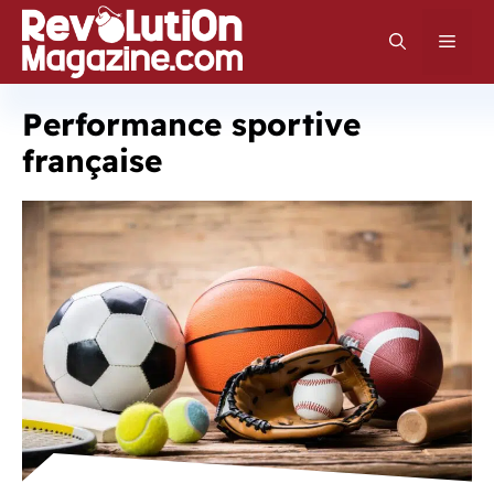
Aller
au
Men
contenu
Performance sportive
française