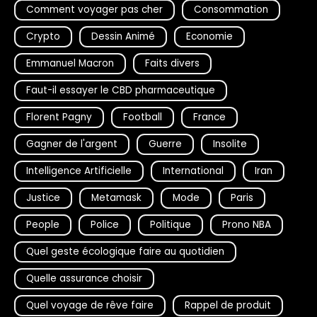
Comment voyager pas cher
Consommation
Crypto
Dessin Animé
Economie
Emmanuel Macron
Faits divers
Faut-il essayer le CBD pharmaceutique
Florent Pagny
Football
France
Gagner de l'argent
Guerre
Insolite
Intelligence Artificielle
International
Iran
Justice
Metamask
Mode
Paris
People
Police
Politique
Prono NBA
Quel geste écologique faire au quotidien
Quelle assurance choisir
Quel voyage de rêve faire
Rappel de produit