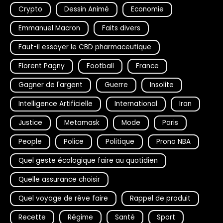
Crypto
Dessin Animé
Economie
Emmanuel Macron
Faits divers
Faut-il essayer le CBD pharmaceutique
Florent Pagny
Football
France
Gagner de l'argent
Guerre
Insolite
Intelligence Artificielle
International
Iran
Justice
Metamask
Mode
Paris
People
Police
Politique
Prono NBA
Quel geste écologique faire au quotidien
Quelle assurance choisir
Quel voyage de rêve faire
Rappel de produit
Recette
Régime
Santé
Sport