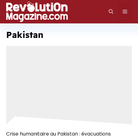
Aller
au
Men
contenu
Pakistan
Crise humanitaire au Pakistan : évacuations