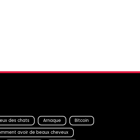
eux des chats
Arnaque
Bitcoin
mment avoir de beaux cheveux