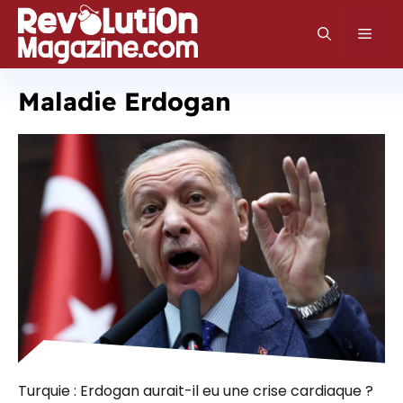
Aller
au
Men
contenu
Maladie Erdogan
Turquie : Erdogan aurait-il eu une crise cardiaque ?