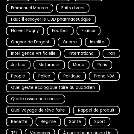
Emmanuel Macron
Faits divers
Faut-il essayer le CBD pharmaceutique
Florent Pagny
Football
France
Gagner de l'argent
Guerre
Insolite
Intelligence Artificielle
International
Iran
Justice
Metamask
Mode
Paris
People
Police
Politique
Prono NBA
Quel geste écologique faire au quotidien
Quelle assurance choisir
Quel voyage de rêve faire
Rappel de produit
Recette
Régime
Santé
Sport
TF1
Vacances
À quelle heure ouvre Lidl