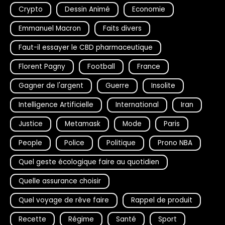
Crypto
Dessin Animé
Economie
Emmanuel Macron
Faits divers
Faut-il essayer le CBD pharmaceutique
Florent Pagny
Football
France
Gagner de l'argent
Guerre
Insolite
Intelligence Artificielle
International
Iran
Justice
Metamask
Mode
Paris
People
Police
Politique
Prono NBA
Quel geste écologique faire au quotidien
Quelle assurance choisir
Quel voyage de rêve faire
Rappel de produit
Recette
Régime
Santé
Sport