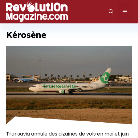
Aller
au
Men
contenu
Kérosène
Transavia annule des dizaines de vols en mai et juin