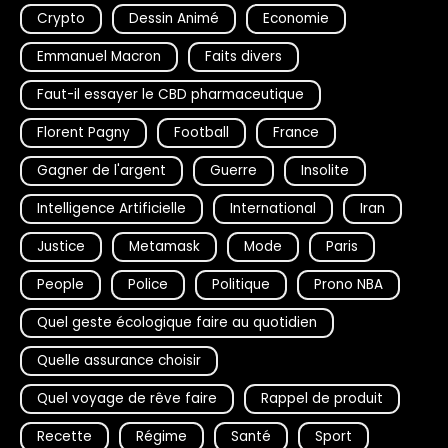
Crypto
Dessin Animé
Economie
Emmanuel Macron
Faits divers
Faut-il essayer le CBD pharmaceutique
Florent Pagny
Football
France
Gagner de l'argent
Guerre
Insolite
Intelligence Artificielle
International
Iran
Justice
Metamask
Mode
Paris
People
Police
Politique
Prono NBA
Quel geste écologique faire au quotidien
Quelle assurance choisir
Quel voyage de rêve faire
Rappel de produit
Recette
Régime
Santé
Sport