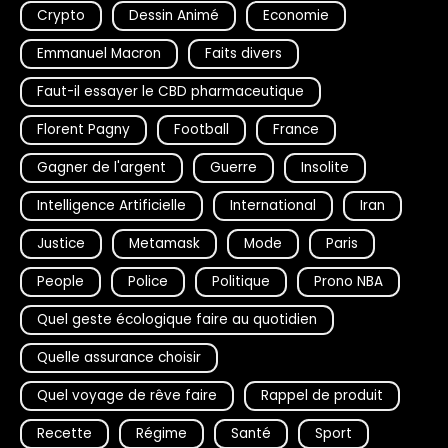
Crypto
Dessin Animé
Economie
Emmanuel Macron
Faits divers
Faut-il essayer le CBD pharmaceutique
Florent Pagny
Football
France
Gagner de l'argent
Guerre
Insolite
Intelligence Artificielle
International
Iran
Justice
Metamask
Mode
Paris
People
Police
Politique
Prono NBA
Quel geste écologique faire au quotidien
Quelle assurance choisir
Quel voyage de rêve faire
Rappel de produit
Recette
Régime
Santé
Sport