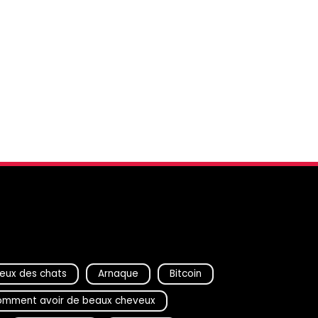
eux des chats
Arnaque
Bitcoin
mment avoir de beaux cheveux