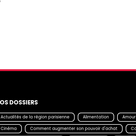
e
OS DOSSIERS
Actualités de la région parisienne
Alimentation
Amour
Cinéma
Comment augmenter son pouvoir d'achat
Co