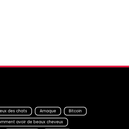
eux des chats
Arnaque
Bitcoin
mment avoir de beaux cheveux