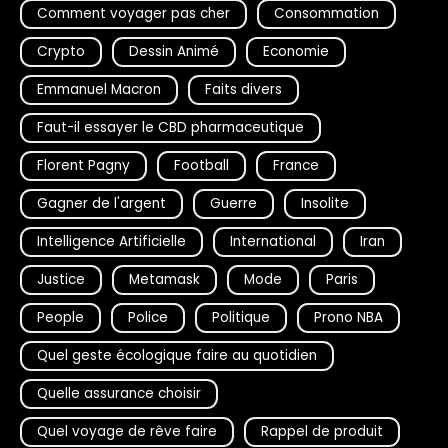
Comment voyager pas cher
Consommation
Crypto
Dessin Animé
Economie
Emmanuel Macron
Faits divers
Faut-il essayer le CBD pharmaceutique
Florent Pagny
Football
France
Gagner de l'argent
Guerre
Insolite
Intelligence Artificielle
International
Iran
Justice
Metamask
Mode
Paris
People
Police
Politique
Prono NBA
Quel geste écologique faire au quotidien
Quelle assurance choisir
Quel voyage de rêve faire
Rappel de produit