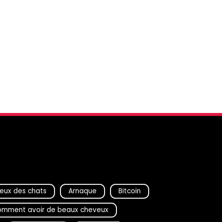
eux des chats
Arnaque
Bitcoin
mment avoir de beaux cheveux