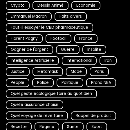
Crypto
Dessin Animé
Economie
Emmanuel Macron
Faits divers
Faut-il essayer le CBD pharmaceutique
Florent Pagny
Football
France
Gagner de l'argent
Guerre
Insolite
Intelligence Artificielle
International
Iran
Justice
Metamask
Mode
Paris
People
Police
Politique
Prono NBA
Quel geste écologique faire au quotidien
Quelle assurance choisir
Quel voyage de rêve faire
Rappel de produit
Recette
Régime
Santé
Sport