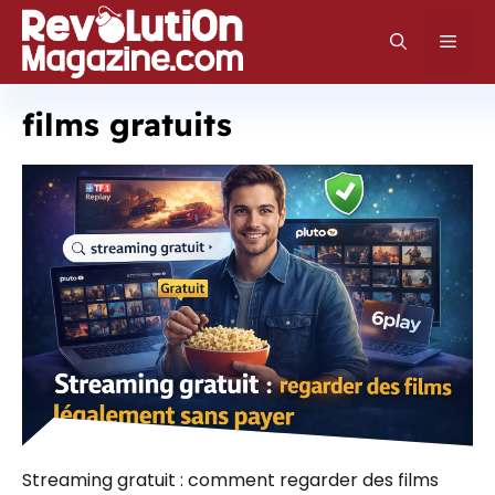
Aller
au
Men
contenu
films gratuits
Streaming gratuit : comment regarder des films