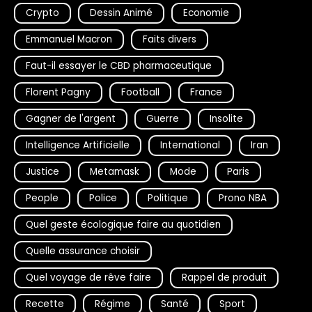
Crypto
Dessin Animé
Economie
Emmanuel Macron
Faits divers
Faut-il essayer le CBD pharmaceutique
Florent Pagny
Football
France
Gagner de l'argent
Guerre
Insolite
Intelligence Artificielle
International
Iran
Justice
Metamask
Mode
Paris
People
Police
Politique
Prono NBA
Quel geste écologique faire au quotidien
Quelle assurance choisir
Quel voyage de rêve faire
Rappel de produit
Recette
Régime
Santé
Sport