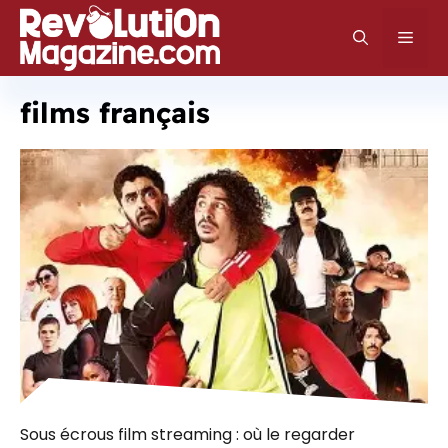
Aller
au
Men
contenu
films français
Sous écrous film streaming : où le regarder