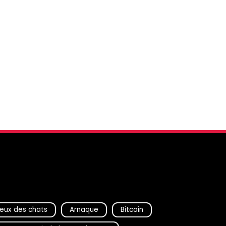
eux des chats
Arnaque
Bitcoin