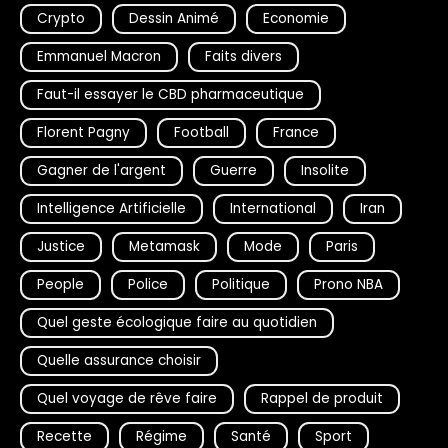
Crypto
Dessin Animé
Economie
Emmanuel Macron
Faits divers
Faut-il essayer le CBD pharmaceutique
Florent Pagny
Football
France
Gagner de l'argent
Guerre
Insolite
Intelligence Artificielle
International
Iran
Justice
Metamask
Mode
Paris
People
Police
Politique
Prono NBA
Quel geste écologique faire au quotidien
Quelle assurance choisir
Quel voyage de rêve faire
Rappel de produit
Recette
Régime
Santé
Sport