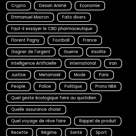
Crypto
Dessin Animé
Economie
Emmanuel Macron
Faits divers
Faut-il essayer le CBD pharmaceutique
Florent Pagny
Football
France
Gagner de l'argent
Guerre
Insolite
Intelligence Artificielle
International
Iran
Justice
Metamask
Mode
Paris
People
Police
Politique
Prono NBA
Quel geste écologique faire au quotidien
Quelle assurance choisir
Quel voyage de rêve faire
Rappel de produit
Recette
Régime
Santé
Sport